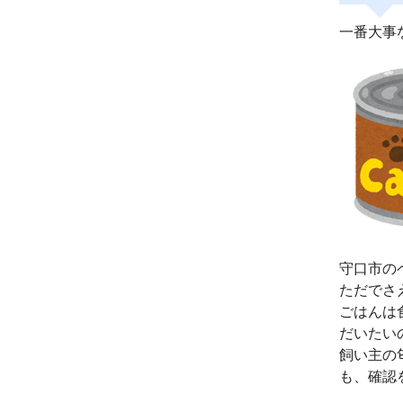
一番大事
守口市の
ただでさ
ごはんは
だいたい
飼い主の
も、確認