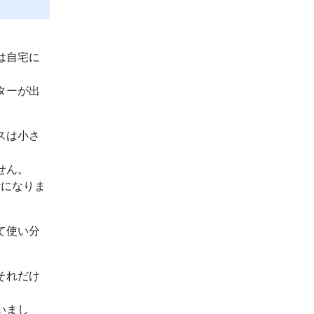
は自宅に
ターが出
スは小さ
せん。
話になりま
て使い分
それだけ
いまし