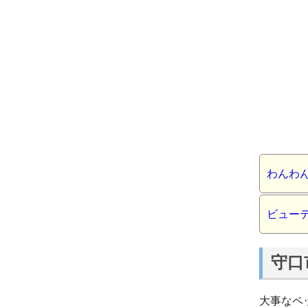
わんわ
ビュー
守口
大事なペ