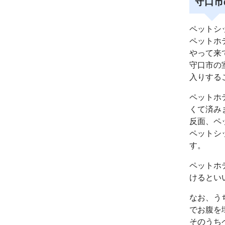
守口市
ペットシ
ペットホ
やって来
守口市の
入りする
ペットホ
くて済み
反面、ペ
ペットシ
す。
ペットホ
けるとい
なお、う
でお腹を
そのうち