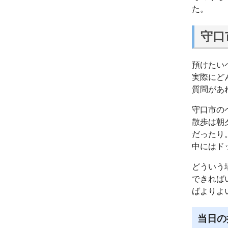
た。
守口
預けたい
実際にど
質問があ
守口市の
散歩は朝
だったり
中にはド
どういう
できれば
ばよりよ
当日の