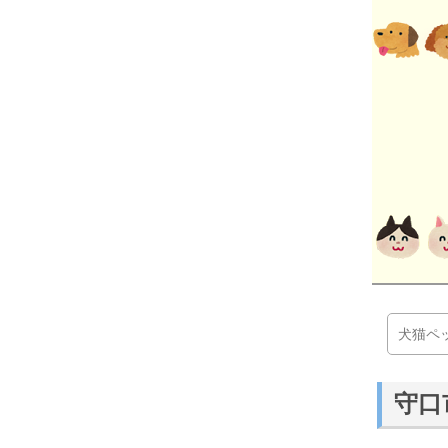
犬猫ペ
守口