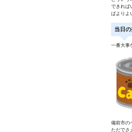
できれば
ばよりよ
当日の
一番大事
備前市の
ただでさ