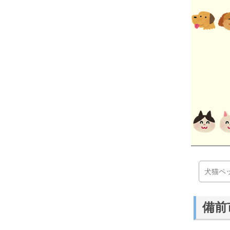
犬猫ペ
備前