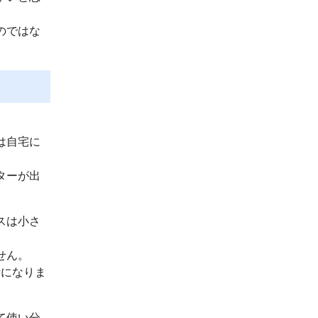
のではな
は自宅に
ターが出
スは小さ
せん。
話になりま
て使い分