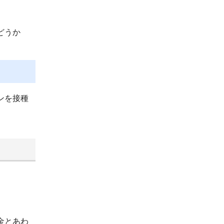
どうか
ンを接種
。
金とあわ