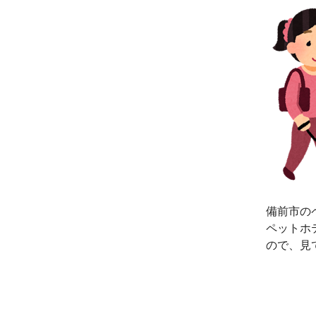
備前市の
ペットホ
ので、見