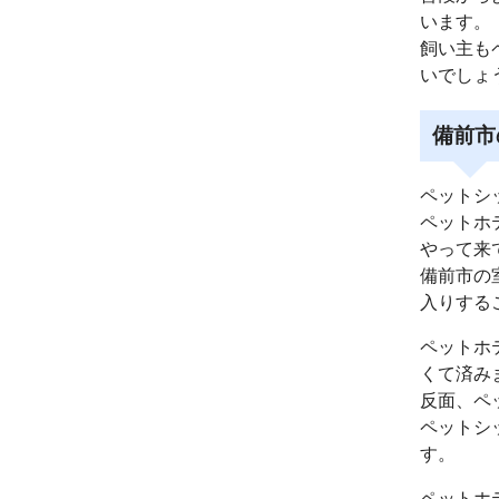
います。
飼い主も
いでしょ
備前市
ペットシ
ペットホ
やって来
備前市の
入りする
ペットホ
くて済み
反面、ペ
ペットシ
す。
ペットホ