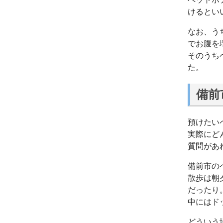
けるとい
なお、う
でお腹を
そのうち
た。
備前
預けたい
実際にど
質問があ
備前市の
散歩は朝
だったり
中にはド
どういう