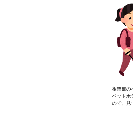
相楽郡の
ペットホ
ので、見