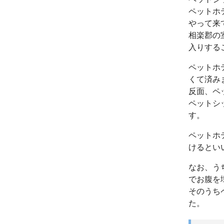
ペットホ
やって来
相楽郡の
入りする
ペットホ
くて済み
反面、ペ
ペットシ
す。
ペットホ
けるとい
なお、う
でお腹を
そのうち
た。