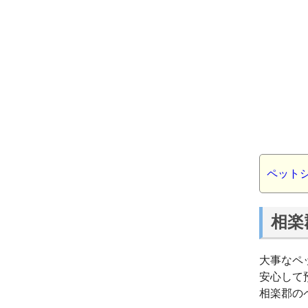
ペット
相楽
大事なペ
安心して
相楽郡の