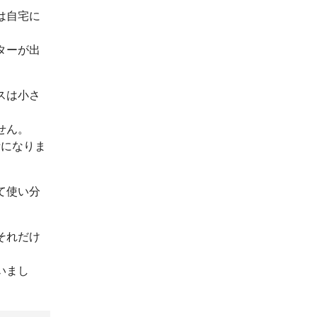
は自宅に
ターが出
スは小さ
せん。
話になりま
て使い分
それだけ
いまし