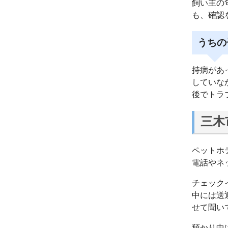
飼い主の
も、確認
うちの
持病があ
していな
後でトラ
三木
ペットホ
電話やネ
チェック
中には送
せて聞い
預かり中