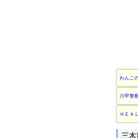
わんこ
六甲警
ＨＥＡ
三木