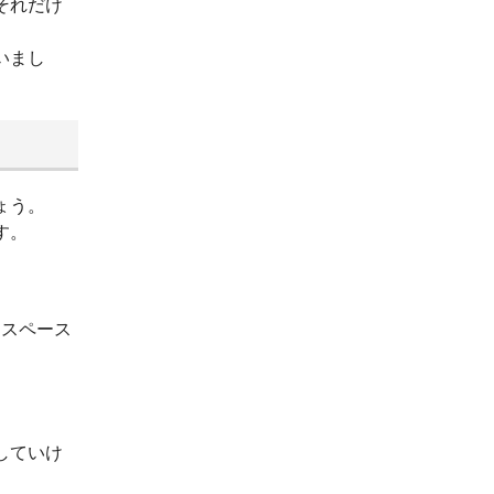
それだけ
いまし
ょう。
す。
ースペース
していけ