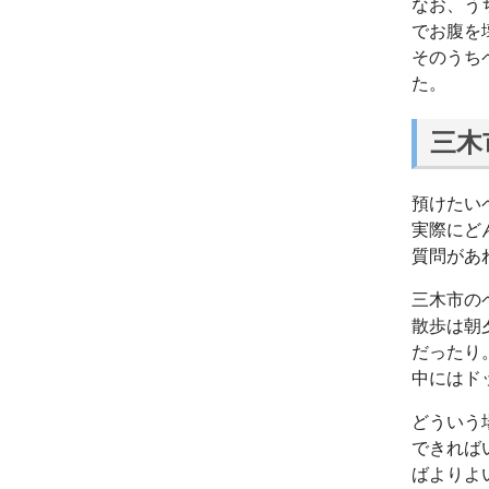
なお、う
でお腹を
そのうち
た。
三木
預けたい
実際にど
質問があ
三木市の
散歩は朝
だったり
中にはド
どういう
できれば
ばよりよ