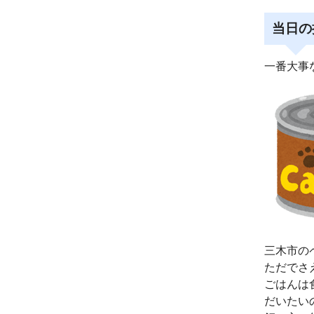
当日の
一番大事
三木市の
ただでさ
ごはんは
だいたい