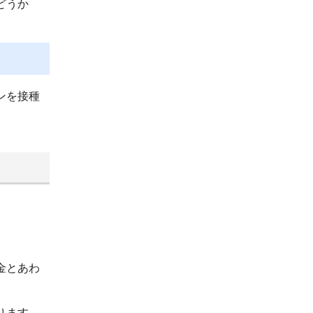
どうか
ンを接種
。
金とあわ
ります。