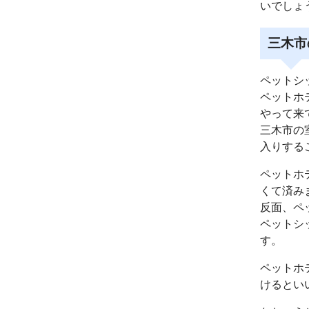
いでしょ
三木市
ペットシ
ペットホ
やって来
三木市の
入りする
ペットホ
くて済み
反面、ペ
ペットシ
す。
ペットホ
けるとい