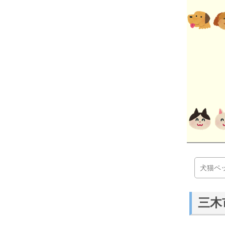
犬猫ペ
三木