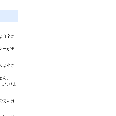
は自宅に
ターが出
スは小さ
せん。
話になりま
て使い分