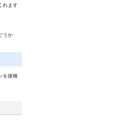
くれます
どうか
ンを接種
。