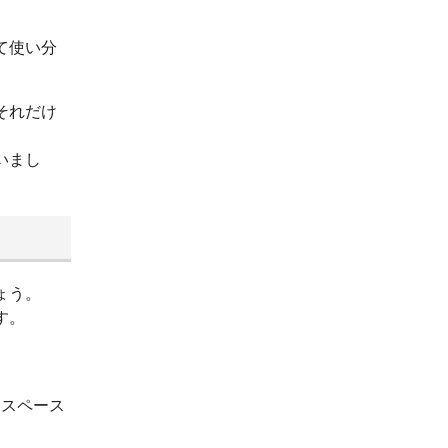
て使い分
それだけ
いまし
ょう。
す。
ースペース