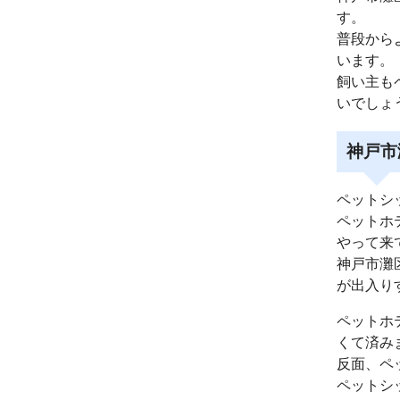
す。
普段から
います。
飼い主も
いでしょ
神戸市
ペットシ
ペットホ
やって来
神戸市灘
が出入り
ペットホ
くて済み
反面、ペ
ペットシ