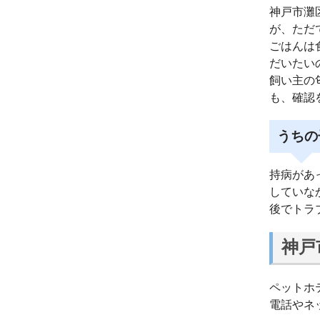
神戸市灘
が、ただ
ごはんは
だいたい
飼い主の
も、確認
うちの
持病があ
していな
後でトラ
神戸
ペットホ
電話やネ