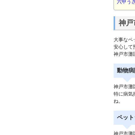
六甲う
神戸
大事なペ
安心して
神戸市灘
動物病
神戸市灘
特に病気
ね。
ペット
神戸市灘