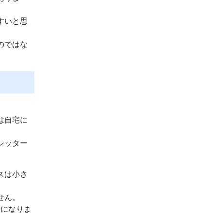
すいと思
のではな
は自宅に
シッター
スは小さ
せん。
話になりま