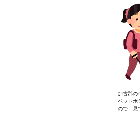
加古郡の
ペットホ
ので、見