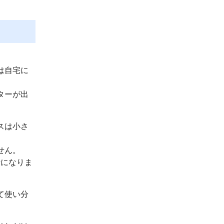
は自宅に
ターが出
スは小さ
せん。
話になりま
て使い分