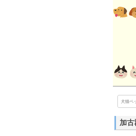
犬猫ペ
加古