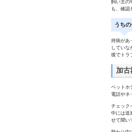
飼い主の
も、確認
うちの
持病があ
していな
後でトラ
加古
ペットホ
電話やネ
チェック
中には送
せて聞い
預かり中