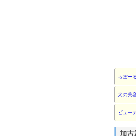
らぽー
犬の美
ビュー
加古