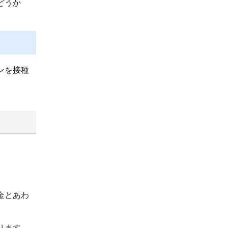
どうか
ンを接種
。
金とあわ
ります。