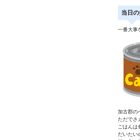
当日の
一番大事
加古郡の
ただでさ
ごはんは
だいたい