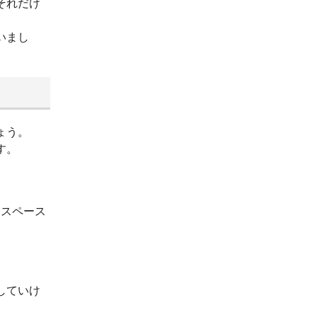
それだけ
いまし
ょう。
す。
ースペース
していけ