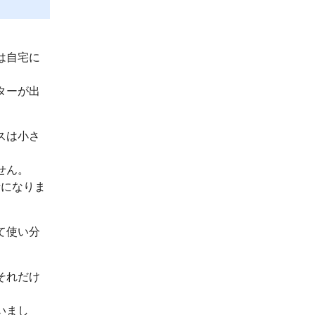
は自宅に
ターが出
スは小さ
せん。
話になりま
て使い分
それだけ
いまし