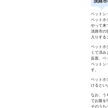
淡路市
ペットシ
ペットホ
やって来
淡路市の
入りする
ペットホ
くて済み
反面、ペ
ペットシ
す。
ペットホ
けるとい
なお、う
でお腹を
そのうち