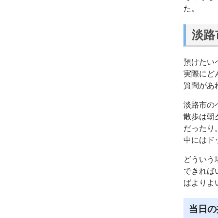
た。
淡路
預けたい
実際にど
質問があ
淡路市の
散歩は朝
だったり
中にはド
どういう
できれば
ばよりよ
当日の