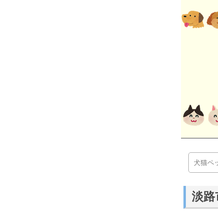
犬猫ペ
淡路