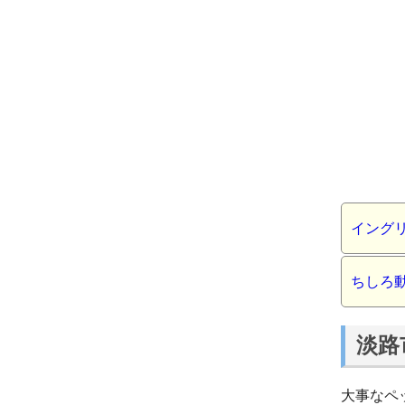
イング
ちしろ
淡路
大事なペ