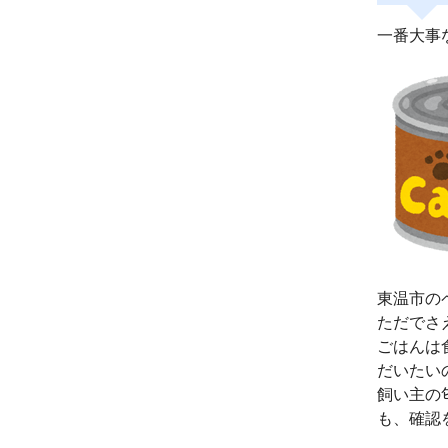
一番大事
東温市の
ただでさ
ごはんは
だいたい
飼い主の
も、確認