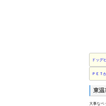
ドッグ
ＰＥＴ
東温
大事なペ