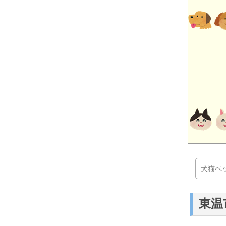
犬猫ペ
東温