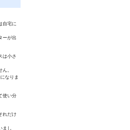
は自宅に
ターが出
スは小さ
せん。
話になりま
て使い分
それだけ
いまし