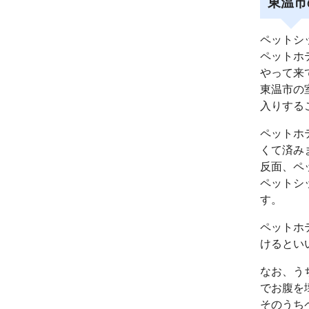
東温市
ペットシ
ペットホ
やって来
東温市の
入りする
ペットホ
くて済み
反面、ペ
ペットシ
す。
ペットホ
けるとい
なお、う
でお腹を
そのうち