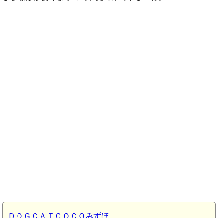
ＤＯＧＣＡＴＣＯＣＯみずほ