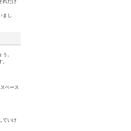
それだけ
いまし
ょう。
す。
ースペース
していけ