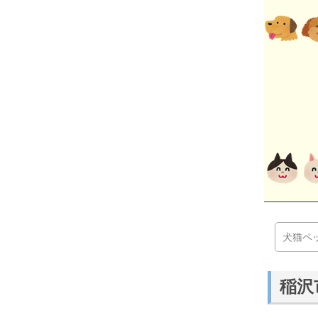
犬猫ペ
稲沢