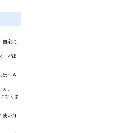
は自宅に
ターが出
スは小さ
せん。
話になりま
て使い分