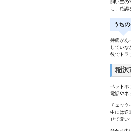
飼い主の
も、確認
うちの
持病があ
していな
後でトラ
稲沢
ペットホ
電話やネ
チェック
中には送
せて聞い
預かり中