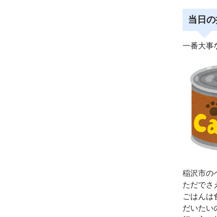
当日の
一番大事
稲沢市の
ただでさ
ごはんは
だいたい