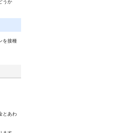
どうか
ンを接種
。
金とあわ
ります。